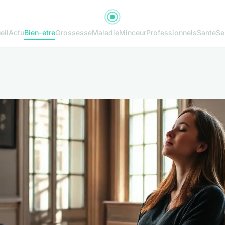
eil
Actu
Bien-etre
Grossesse
Maladie
Minceur
Professionnels
Sante
Se