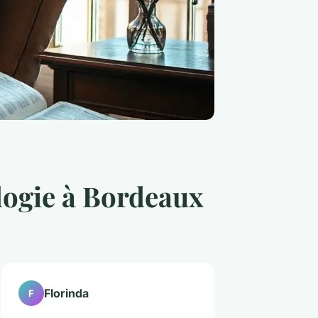
logie à Bordeaux
Florinda
F