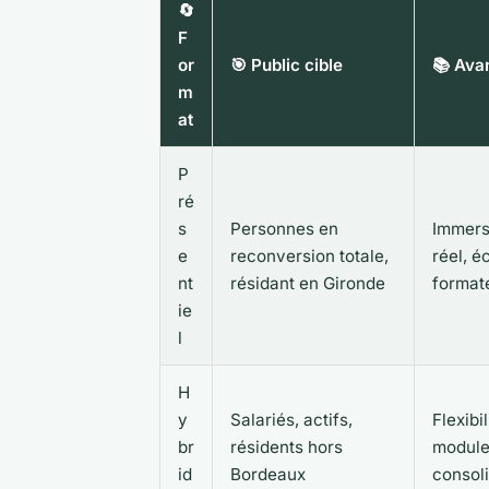
🔄
F
or
🎯 Public cible
📚 Ava
m
at
P
ré
s
Personnes en
Immers
e
reconversion totale,
réel, é
nt
résidant en Gironde
format
ie
l
H
y
Salariés, actifs,
Flexibi
br
résidents hors
modules
id
Bordeaux
consol