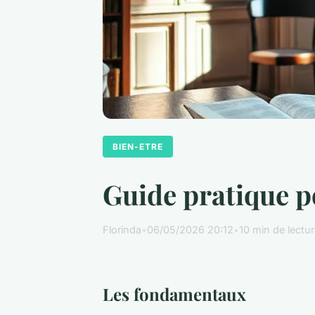
BIEN-ETRE
Guide pratique p
Florinda
•
06/05/2026 20:12
•
10 min de lectu
Les fondamentaux