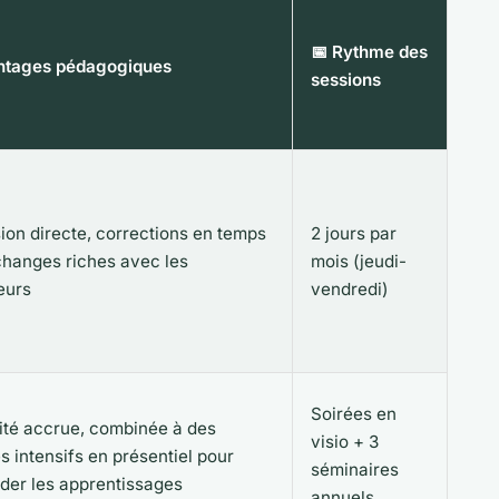
📅 Rythme des
ntages pédagogiques
sessions
ion directe, corrections en temps
2 jours par
changes riches avec les
mois (jeudi-
eurs
vendredi)
Soirées en
lité accrue, combinée à des
visio + 3
 intensifs en présentiel pour
séminaires
ider les apprentissages
annuels