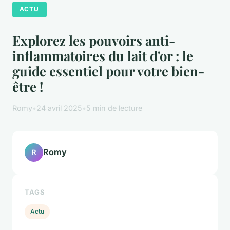
ACTU
Explorez les pouvoirs anti-
inflammatoires du lait d'or : le
guide essentiel pour votre bien-
être !
Romy
•
24 avril 2025
•
5 min de lecture
Romy
R
TAGS
Actu