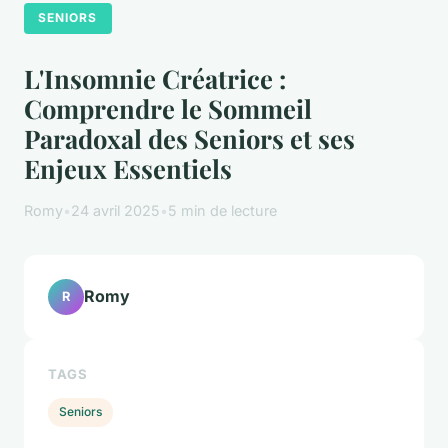
SENIORS
L'Insomnie Créatrice :
Comprendre le Sommeil
Paradoxal des Seniors et ses
Enjeux Essentiels
Romy
•
24 avril 2025
•
5 min de lecture
Romy
R
TAGS
Seniors